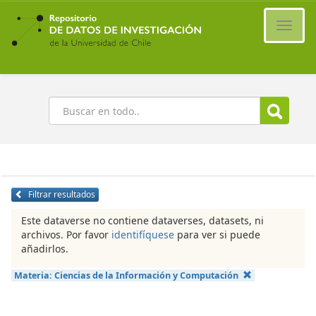
Ir
al
Cambi
contenido
naveg
principal
Buscar
Filtrar resultados
Este dataverse no contiene dataverses, datasets, ni
archivos. Por favor
identifíquese
para ver si puede
añadirlos.
Materia:
Ciencias de la Información y Computación