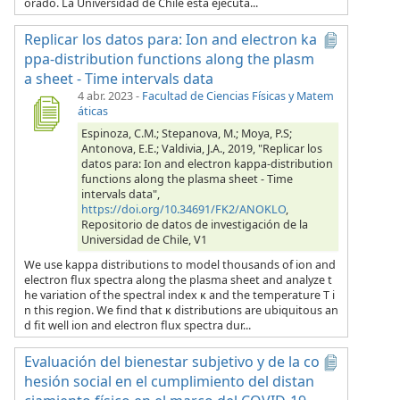
orado. La Universidad de Chile está ejecuta...
Replicar los datos para: Ion and electron ka
ppa-distribution functions along the plasm
a sheet - Time intervals data
4 abr. 2023
-
Facultad de Ciencias Físicas y Matem
áticas
Espinoza, C.M.; Stepanova, M.; Moya, P.S;
Antonova, E.E.; Valdivia, J.A., 2019, "Replicar los
datos para: Ion and electron kappa-distribution
functions along the plasma sheet - Time
intervals data",
https://doi.org/10.34691/FK2/ANOKLO
,
Repositorio de datos de investigación de la
Universidad de Chile, V1
We use kappa distributions to model thousands of ion and
electron flux spectra along the plasma sheet and analyze t
he variation of the spectral index κ and the temperature T i
n this region. We find that κ distributions are ubiquitous an
d fit well ion and electron flux spectra dur...
Evaluación del bienestar subjetivo y de la co
hesión social en el cumplimiento del distan