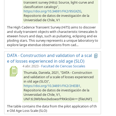
transient survey (Hits): Source, light-curve and
classification catalogs",
https://doi.org/10.34691/FK2/9SGXZG
,
Repositorio de datos de investigación de la
Universidad de Chile, V1
The High Cadence Transient Survey (HiTS) aims to discover
and study transient objects with characteristic timescales b
etween hours and days, such as pulsating, eclipsing and ex
ploding stars. This survey represents a unique laboratory to
explore large etendue observations from cad...
DATA - Construction and validation of a scal
e of losses experienced in old age (SLO)
4 abr. 2023
-
Facultad de Ciencias Sociales
Thumala, Daniela, 2021, "DATA - Construction
and validation of a scale of losses experienced
in old age (SLO)",
https://doi.org/10.34691/FK2/2HEIB1
,
Repositorio de datos de investigación de la
Universidad de Chile, V1,
UNF:6:3Wbfevv3vdowsrPRKktiDA== [fileUNF]
The table contains the data from the pilot application of th
e Old Age Loss Scale (SLO)