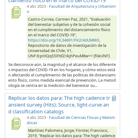
ciamiento físico en el marco del COVID-19
4 abr. 2023
-
Facultad de Arquitectura y Urbanism
o
Castro-Correa, Carmen Paz, 2021, "Evaluación
del bienestar subjetivo y de la cohesión social
en el cumplimiento del distanciamiento físico
en el marco del COVID-19",
https://doi.org/10.34691/FK2/A0UMWX
,
Repositorio de datos de investigación de la
Universidad de Chile, V1,
UNF:6:ptXQqS5XYdZ/ikjhPeuM8w== [fileUNF]
Se desconoce aún, la magnitud y el alcance de los diferente
s impactos del COVID-19 en los hogares, y cómo estos está
n afectando el cumplimiento de las políticas de distanciami
ento físico, como medida esencial de prevención. La metod
ología se centra en la medición del bienestar su...
Replicar los datos para: The high cadence tr
ansient survey (Hits): Source, light-curve an
d classification catalogs
4 abr. 2023
-
Facultad de Ciencias Físicas y Matem
áticas
Martínez Palomera, Jorge; Förster, Francisco,
2019, "Replicar los datos para: The high cadence