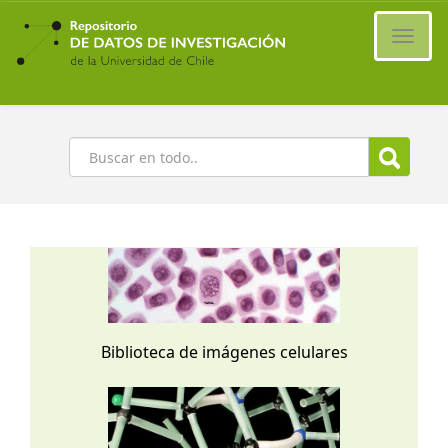
Ir
al
Cambi
contenido
naveg
principal
Buscar
Biblioteca de imágenes celulares