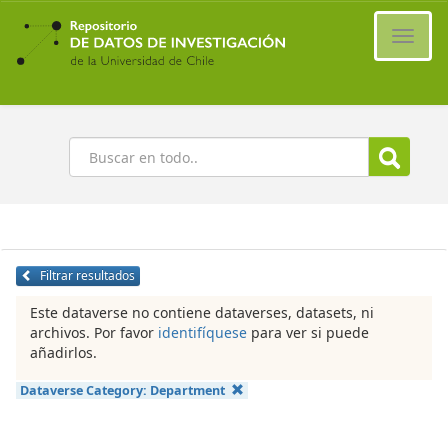
Ir
al
Cambi
contenido
naveg
principal
Buscar
Filtrar resultados
Este dataverse no contiene dataverses, datasets, ni
archivos. Por favor
identifíquese
para ver si puede
añadirlos.
Dataverse Category:
Department