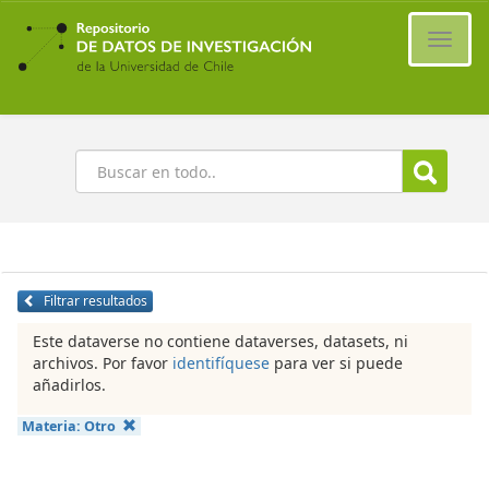
Ir
al
Cambi
contenido
naveg
principal
Buscar
Filtrar resultados
Este dataverse no contiene dataverses, datasets, ni
archivos. Por favor
identifíquese
para ver si puede
añadirlos.
Materia:
Otro