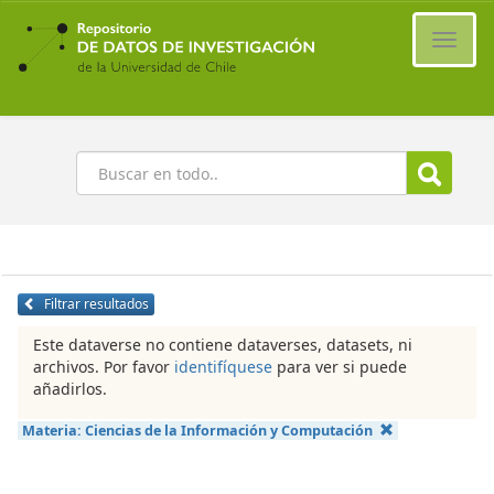
Ir
al
Cambi
contenido
naveg
principal
Buscar
Filtrar resultados
Este dataverse no contiene dataverses, datasets, ni
archivos. Por favor
identifíquese
para ver si puede
añadirlos.
Materia:
Ciencias de la Información y Computación