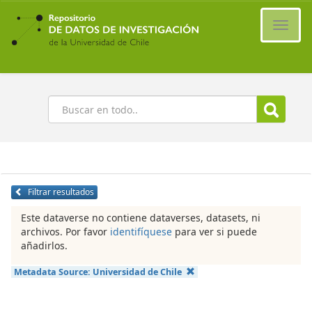
Ir
al
Cambi
contenido
naveg
principal
Buscar
Filtrar resultados
Este dataverse no contiene dataverses, datasets, ni
archivos. Por favor
identifíquese
para ver si puede
añadirlos.
Metadata Source:
Universidad de Chile