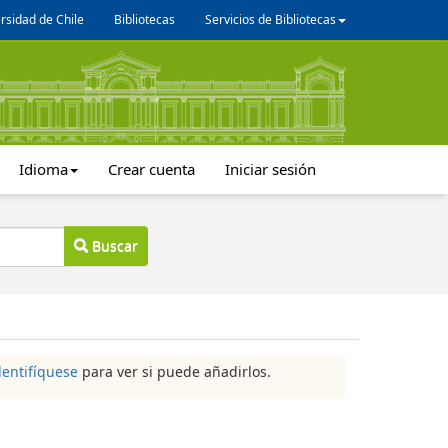
rsidad de Chile
Bibliotecas
Servicios de Bibliotecas
Idioma
Crear cuenta
Iniciar sesión
Buscar
dentifíquese
para ver si puede añadirlos.