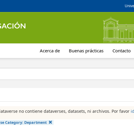
Unive
Acerca de
Buenas prácticas
Contacto
dataverse no contiene dataverses, datasets, ni archivos. Por favor
i
se Category:
Department