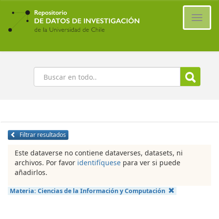
Ir
al
Cambi
contenido
naveg
principal
Buscar
Filtrar resultados
Este dataverse no contiene dataverses, datasets, ni
archivos. Por favor
identifíquese
para ver si puede
añadirlos.
Materia:
Ciencias de la Información y Computación