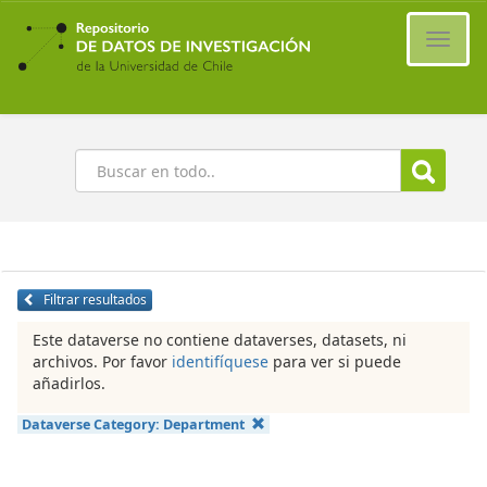
Ir
al
Cambi
contenido
naveg
principal
Buscar
Filtrar resultados
Este dataverse no contiene dataverses, datasets, ni
archivos. Por favor
identifíquese
para ver si puede
añadirlos.
Dataverse Category:
Department