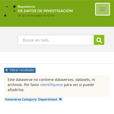
Ir
al
Cambi
contenido
naveg
principal
Buscar
Filtrar resultados
Este dataverse no contiene dataverses, datasets, ni
archivos. Por favor
identifíquese
para ver si puede
añadirlos.
Dataverse Category:
Department