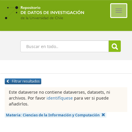
Ir
al
Cambi
contenido
naveg
principal
Buscar
Filtrar resultados
Este dataverse no contiene dataverses, datasets, ni
archivos. Por favor
identifíquese
para ver si puede
añadirlos.
Materia:
Ciencias de la Información y Computación