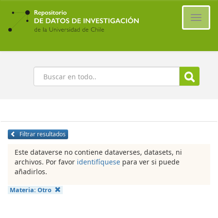
Ir
al
Cambi
contenido
naveg
principal
Buscar
Filtrar resultados
Este dataverse no contiene dataverses, datasets, ni
archivos. Por favor
identifíquese
para ver si puede
añadirlos.
Materia:
Otro