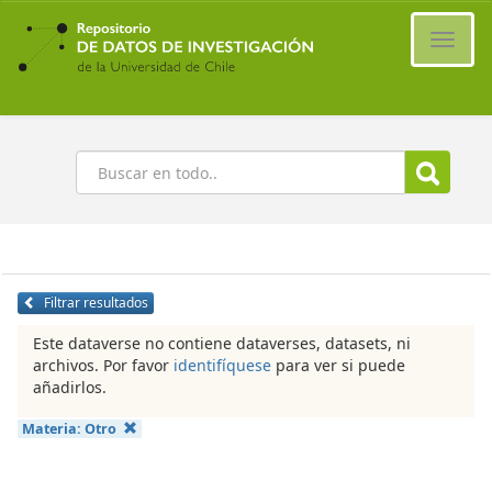
Ir
al
Cambi
contenido
naveg
principal
Buscar
Filtrar resultados
Este dataverse no contiene dataverses, datasets, ni
archivos. Por favor
identifíquese
para ver si puede
añadirlos.
Materia:
Otro