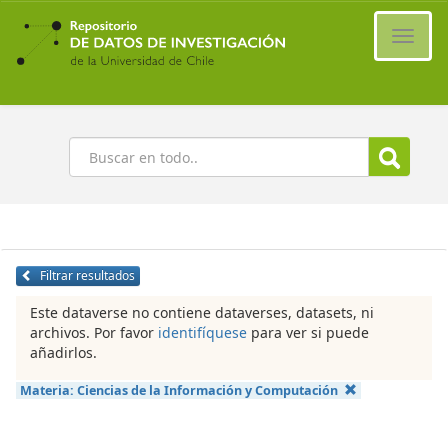
Ir
al
Cambi
contenido
naveg
principal
Buscar
Filtrar resultados
Este dataverse no contiene dataverses, datasets, ni
archivos. Por favor
identifíquese
para ver si puede
añadirlos.
Materia:
Ciencias de la Información y Computación