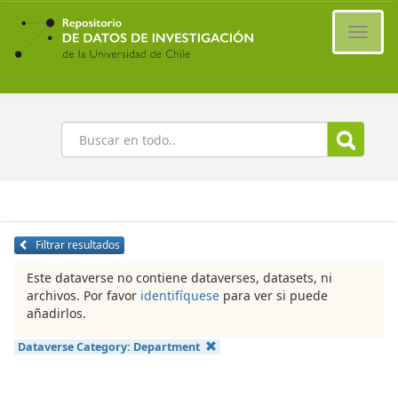
Ir
al
Cambi
contenido
naveg
principal
Buscar
Filtrar resultados
Este dataverse no contiene dataverses, datasets, ni
archivos. Por favor
identifíquese
para ver si puede
añadirlos.
Dataverse Category:
Department