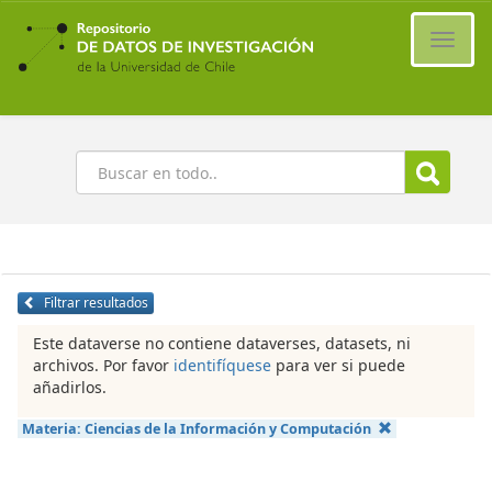
Ir
al
Cambi
contenido
naveg
principal
Buscar
Filtrar resultados
Este dataverse no contiene dataverses, datasets, ni
archivos. Por favor
identifíquese
para ver si puede
añadirlos.
Materia:
Ciencias de la Información y Computación