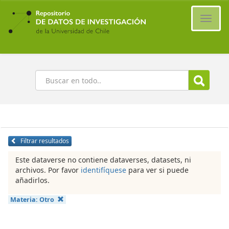
Ir
al
Cambi
contenido
naveg
principal
Buscar
Filtrar resultados
Este dataverse no contiene dataverses, datasets, ni
archivos. Por favor
identifíquese
para ver si puede
añadirlos.
Materia:
Otro