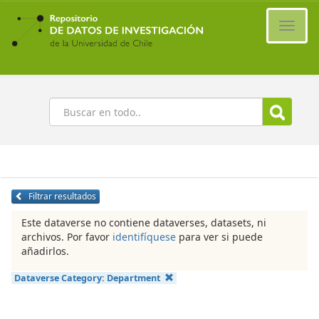
Ir
al
Cambi
contenido
naveg
principal
Buscar
Filtrar resultados
Este dataverse no contiene dataverses, datasets, ni
archivos. Por favor
identifíquese
para ver si puede
añadirlos.
Dataverse Category:
Department