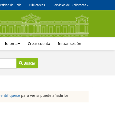
rsidad de Chile
Bibliotecas
Servicios de Bibliotecas
Idioma
Crear cuenta
Iniciar sesión
Buscar
dentifíquese
para ver si puede añadirlos.