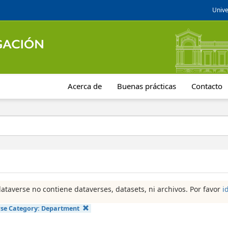
Unive
Acerca de
Buenas prácticas
Contacto
dataverse no contiene dataverses, datasets, ni archivos. Por favor
i
se Category:
Department