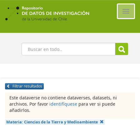
Ir
al
Cambi
contenido
naveg
principal
Buscar
Filtrar resultados
Este dataverse no contiene dataverses, datasets, ni
archivos. Por favor
identifíquese
para ver si puede
añadirlos.
Materia:
Ciencias de la Tierra y Medioambiente