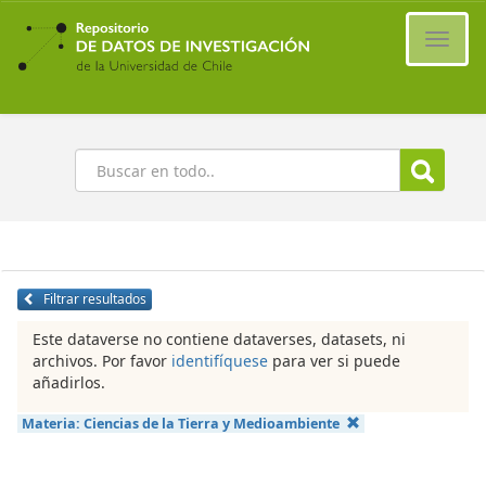
Ir
al
Cambi
contenido
naveg
principal
Buscar
Filtrar resultados
Este dataverse no contiene dataverses, datasets, ni
archivos. Por favor
identifíquese
para ver si puede
añadirlos.
Materia:
Ciencias de la Tierra y Medioambiente