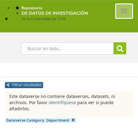
Ir
al
Cambi
contenido
naveg
principal
Buscar
Filtrar resultados
Este dataverse no contiene dataverses, datasets, ni
archivos. Por favor
identifíquese
para ver si puede
añadirlos.
Dataverse Category:
Department