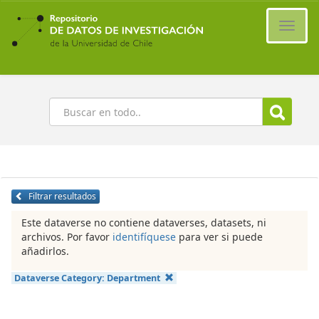
Ir
al
Cambi
contenido
naveg
principal
Buscar
Filtrar resultados
Este dataverse no contiene dataverses, datasets, ni
archivos. Por favor
identifíquese
para ver si puede
añadirlos.
Dataverse Category:
Department