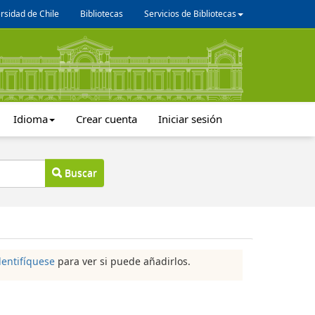
rsidad de Chile
Bibliotecas
Servicios de Bibliotecas
Idioma
Crear cuenta
Iniciar sesión
Buscar
dentifíquese
para ver si puede añadirlos.