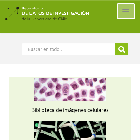
Ir
al
Cambi
contenido
naveg
principal
Buscar
Biblioteca de imágenes celulares