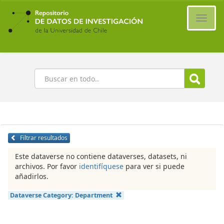
Ir
al
Cambi
contenido
naveg
principal
Buscar
Filtrar resultados
Este dataverse no contiene dataverses, datasets, ni
archivos. Por favor
identifíquese
para ver si puede
añadirlos.
Dataverse Category:
Department