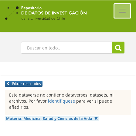
Ir
al
Cambi
contenido
naveg
principal
Buscar
Filtrar resultados
Este dataverse no contiene dataverses, datasets, ni
archivos. Por favor
identifíquese
para ver si puede
añadirlos.
Materia:
Medicina, Salud y Ciencias de la Vida