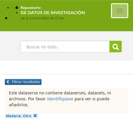
Ir
al
Cambi
contenido
naveg
principal
Buscar
Filtrar resultados
Este dataverse no contiene dataverses, datasets, ni
archivos. Por favor
identifíquese
para ver si puede
añadirlos.
Materia:
Otro