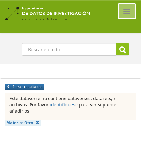
Ir
al
Cambi
contenido
naveg
principal
Buscar
Filtrar resultados
Este dataverse no contiene dataverses, datasets, ni
archivos. Por favor
identifíquese
para ver si puede
añadirlos.
Materia:
Otro