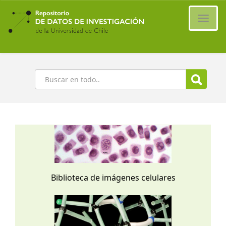
Ir
al
Cambi
contenido
naveg
principal
Buscar
Biblioteca de imágenes celulares