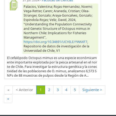
31 jul. 2024
-
Facultad de Ciencias
Palacios, Valentina; Rojas-Hernandez, Noemi;
Vega-Retter, Caren; Araneda, Cristian; Olea-
Stranger, Gonzalo; Araya-Goncalves, Gonzalo;
Espindola-Rojas; Veliz, David, 2024,
"Understanding the Population Connectivity
and Genetic Structure of Octopus mimus in
Northern Chile: Implications for Fisheries
Management",
https://doi.org/10.34691/UCHILE/YWAXF7
,
Repositorio de datos de investigación de la
Universidad de Chile, V1
El cefalópodo Octopus mimus es una especie económicam
ente importante explotada por la pesca artesanal en el nor
te de Chile. Para investigar la estructura genética y la conec
tividad de las poblaciones de O. mimus, analizamos 6,573 S
NPs de 88 muestras de pulpos desde la Región de A...
(Actual)
«
< Anterior
1
2
3
4
5
Siguiente >
»