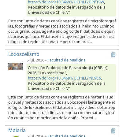
https://doi.org/10.34691/UCHILE/GPPT9W
,
Repositorio de datos de investigación de la
Universidad de Chile, V1
Este conjunto de datos contiene registros de microfotograf
ías, fotografías y metadatos asociados al helminto Echinoc
occus granulosus, agente etiológico de hidatidosis o equin
ococosis quística. El dataset incluye imágenes de corte hist
ológico de tejido intestinal de perro con pres...
Loxoscelismo
5 jul. 2026
-
Facultad de Medicina
Colección Biológica de Parasitología (CBPar),
2026, "Loxoscelismo",
https://doi.org/10.34691/UCHILE/YJC9C6
,
Repositorio de datos de investigación de la
Universidad de Chile, V1
Este conjunto de datos contiene registros de material audi
ovisual y metadatos asociados a Loxosceles laeta agente et
iológico de loxocelismo. El dataset incluye videos del artróp
odo adulto, muestras clínicas de orina con hematuria y lesi
ón cutánea por mordedura de la araña. Proced...
Malaria
5 jul. 2026
-
Facultad de Medicina