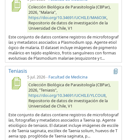
Colección Biológica de Parasitología (CBPar),
2026, "Malaria",
https://doi.org/10.34691/UCHILE/MA6O3K
,
Repositorio de datos de investigación de la
Universidad de Chile, V1
Este conjunto de datos contiene registros de microfotograf
ías y metadatos asociados a Plasmodium spp. Agente etiol
ógico de malaria. El dataset incluye imágenes de pigmento
malárico en tejido esplénico, frotis sanguíneos con formas
evolutivas de Plasmodium malariae (esquizonte y t...
Teniasis
5 jul. 2026
-
Facultad de Medicina
Colección Biológica de Parasitología (CBPar),
2026, "Teniasis",
https://doi.org/10.34691/UCHILE/YLCOU8
,
Repositorio de datos de investigación de la
Universidad de Chile, V1
Este conjunto de datos contiene registros de microfotograf
ías, fotografías y metadatos asociados a Taenia sp. Agente
etiológico de teniasis. El dataset incluye imágenes de escóle
x de Taenia saginata, escólex de Taenia solium, huevos de T
aenia spp. proglótida de Taenia saginata, p...