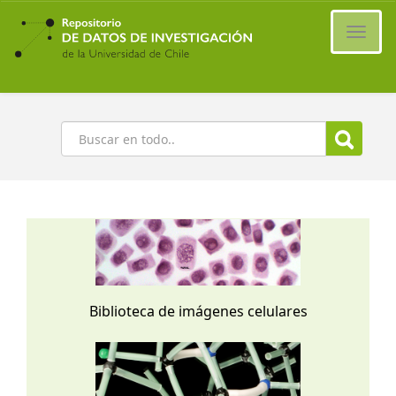
Ir
al
Cambi
contenido
naveg
principal
Buscar
Biblioteca de imágenes celulares