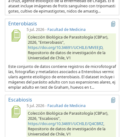
a cruzi, agente etiológico de la enfermedad de Chagas. El d
ataset incluye imágenes de frotis sanguíneo con tripomasti
gotes, cultivo de epimastigotes, nidos de amastig...
Enterobiasis
5 jul. 2026
-
Facultad de Medicina
Colección Biológica de Parasitología (CBPar),
2026, "Enterobiasis",
https://doi.org/10.34691/UCHILE/MVEEJD
,
Repositorio de datos de investigación de la
Universidad de Chile, V1
Este conjunto de datos contiene registros de microfotograf
ías, fotografías y metadatos asociados a Enterobius vermic
ularis agente etiológico de enterobiasis. El dataset incluye i
mágenes del parásito adulto con sus expansiones alares, ej
emplar adulto en test de Graham, huevos en t...
Escabiosis
5 jul. 2026
-
Facultad de Medicina
Colección Biológica de Parasitología (CBPar),
2026, "Escabiosis",
https://doi.org/10.34691/UCHILE/Q4CBRZ
,
Repositorio de datos de investigación de la
Universidad de Chile, V1