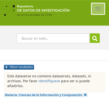
Ir
al
Cambi
contenido
naveg
principal
Buscar
Filtrar resultados
Este dataverse no contiene dataverses, datasets, ni
archivos. Por favor
identifíquese
para ver si puede
añadirlos.
Materia:
Ciencias de la Información y Computación