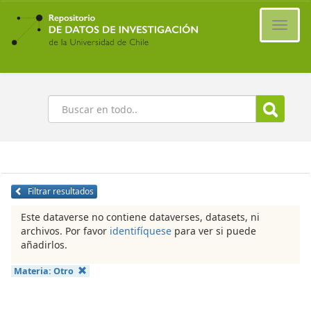
Ir
al
Cambi
contenido
naveg
principal
Buscar
Filtrar resultados
Este dataverse no contiene dataverses, datasets, ni
archivos. Por favor
identifíquese
para ver si puede
añadirlos.
Materia:
Otro