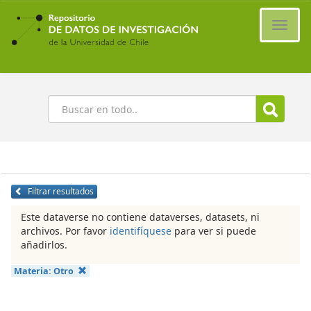
Ir
al
Cambi
contenido
naveg
principal
Buscar
Filtrar resultados
Este dataverse no contiene dataverses, datasets, ni
archivos. Por favor
identifíquese
para ver si puede
añadirlos.
Materia:
Otro