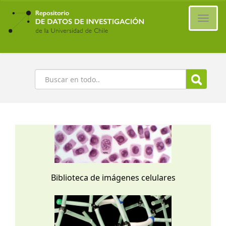
Ir
al
Cambi
contenido
naveg
principal
Buscar
Biblioteca de imágenes celulares