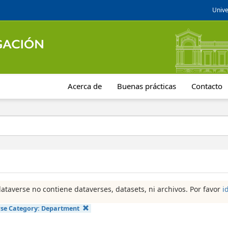
Unive
Acerca de
Buenas prácticas
Contacto
dataverse no contiene dataverses, datasets, ni archivos. Por favor
i
se Category:
Department