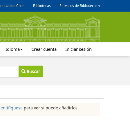
rsidad de Chile
Bibliotecas
Servicios de Bibliotecas
Idioma
Crear cuenta
Iniciar sesión
Buscar
dentifíquese
para ver si puede añadirlos.