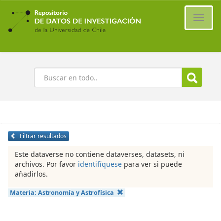
Ir
al
Cambi
contenido
naveg
principal
Buscar
Filtrar resultados
Este dataverse no contiene dataverses, datasets, ni
archivos. Por favor
identifíquese
para ver si puede
añadirlos.
Materia:
Astronomía y Astrofísica