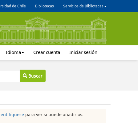
rsidad de Chile
Bibliotecas
Servicios de Bibliotecas
Idioma
Crear cuenta
Iniciar sesión
Buscar
dentifíquese
para ver si puede añadirlos.