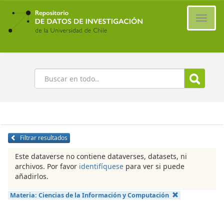
Ir
al
Cambi
contenido
naveg
principal
Buscar
Filtrar resultados
Este dataverse no contiene dataverses, datasets, ni
archivos. Por favor
identifíquese
para ver si puede
añadirlos.
Materia:
Ciencias de la Información y Computación