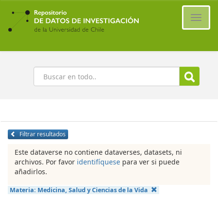
Ir
al
Cambi
contenido
naveg
principal
Buscar
Filtrar resultados
Este dataverse no contiene dataverses, datasets, ni
archivos. Por favor
identifíquese
para ver si puede
añadirlos.
Materia:
Medicina, Salud y Ciencias de la Vida