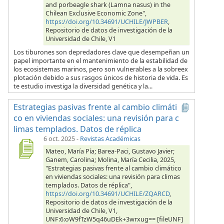
and porbeagle shark (Lamna nasus) in the
Chilean Exclusive Economic Zone",
https://doi.org/10.34691/UCHILE/JWPBER
,
Repositorio de datos de investigación de la
Universidad de Chile, V1
Los tiburones son depredadores clave que desempeñan un
papel importante en el mantenimiento de la estabilidad de
los ecosistemas marinos, pero son vulnerables a la sobreex
plotación debido a sus rasgos únicos de historia de vida. Es
te estudio investiga la diversidad genética y la...
Estrategias pasivas frente al cambio climáti
co en viviendas sociales: una revisión para c
limas templados. Datos de réplica
6 oct. 2025
-
Revistas Académicas
Mateo, María Pía; Barea-Paci, Gustavo Javier;
Ganem, Carolina; Molina, María Cecilia, 2025,
"Estrategias pasivas frente al cambio climático
en viviendas sociales: una revisión para climas
templados. Datos de réplica",
https://doi.org/10.34691/UCHILE/ZQARCD
,
Repositorio de datos de investigación de la
Universidad de Chile, V1,
UNF:6:oW9fTzW5q46uDEk+3wrxug== [fileUNF]