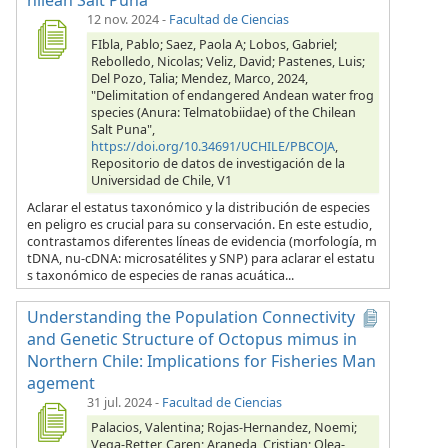
12 nov. 2024
-
Facultad de Ciencias
FIbla, Pablo; Saez, Paola A; Lobos, Gabriel;
Rebolledo, Nicolas; Veliz, David; Pastenes, Luis;
Del Pozo, Talia; Mendez, Marco, 2024,
"Delimitation of endangered Andean water frog
species (Anura: Telmatobiidae) of the Chilean
Salt Puna",
https://doi.org/10.34691/UCHILE/PBCOJA
,
Repositorio de datos de investigación de la
Universidad de Chile, V1
Aclarar el estatus taxonómico y la distribución de especies
en peligro es crucial para su conservación. En este estudio,
contrastamos diferentes líneas de evidencia (morfología, m
tDNA, nu-cDNA: microsatélites y SNP) para aclarar el estatu
s taxonómico de especies de ranas acuática...
Understanding the Population Connectivity
and Genetic Structure of Octopus mimus in
Northern Chile: Implications for Fisheries Man
agement
31 jul. 2024
-
Facultad de Ciencias
Palacios, Valentina; Rojas-Hernandez, Noemi;
Vega-Retter, Caren; Araneda, Cristian; Olea-