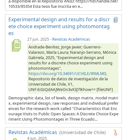
á disponible en el Repositorio ANID: https://hdl.handle.net/
10533/85354 Esta tesis fue inscrita en e...
Experimental design and results for a discr
ete choice experiment using photomontag
es
27 jun. 2025
-
Revistas Académicas
Andrade-Benítez, Jorge Javier; Guerrero-
Valarezo, María Laura; Naranjo-Serrano, Mónica
Gabriela, 2025, "Experimental design and
results for a discrete choice experiment using
photomontages",
https://doi.org/10.34691/UCHILE/IRMLMD
,
Repositorio de datos de investigación de la
Universidad de Chile, V1,
UNF:6:0zQdAAJWeOn3vX3J7lKhow== [fileUNF]
Demographic data, list of levels, design matrix, model matri
x, experimental design, raw responses and individual prefer
ences for the research work called "Characteristics that Enc
ourage Visits to Public Open Spaces: A Discrete Choice Expe
riment Using Photomontages in Three Ecuado...
Revistas Académicas
(Universidad de Chile)
4 jun. 2025