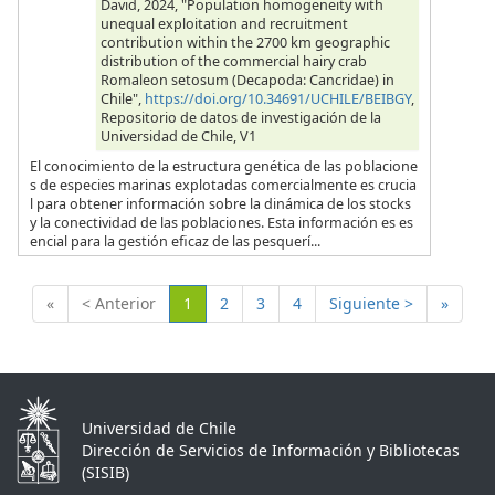
David, 2024, "Population homogeneity with
unequal exploitation and recruitment
contribution within the 2700 km geographic
distribution of the commercial hairy crab
Romaleon setosum (Decapoda: Cancridae) in
Chile",
https://doi.org/10.34691/UCHILE/BEIBGY
,
Repositorio de datos de investigación de la
Universidad de Chile, V1
El conocimiento de la estructura genética de las poblacione
s de especies marinas explotadas comercialmente es crucia
l para obtener información sobre la dinámica de los stocks
y la conectividad de las poblaciones. Esta información es es
encial para la gestión eficaz de las pesquerí...
(Actual)
«
< Anterior
1
2
3
4
Siguiente >
»
Universidad de Chile
Dirección de Servicios de Información y Bibliotecas
(SISIB)