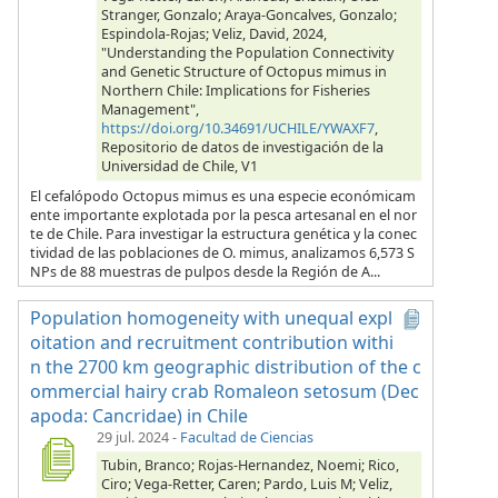
Stranger, Gonzalo; Araya-Goncalves, Gonzalo;
Espindola-Rojas; Veliz, David, 2024,
"Understanding the Population Connectivity
and Genetic Structure of Octopus mimus in
Northern Chile: Implications for Fisheries
Management",
https://doi.org/10.34691/UCHILE/YWAXF7
,
Repositorio de datos de investigación de la
Universidad de Chile, V1
El cefalópodo Octopus mimus es una especie económicam
ente importante explotada por la pesca artesanal en el nor
te de Chile. Para investigar la estructura genética y la conec
tividad de las poblaciones de O. mimus, analizamos 6,573 S
NPs de 88 muestras de pulpos desde la Región de A...
Population homogeneity with unequal expl
oitation and recruitment contribution withi
n the 2700 km geographic distribution of the c
ommercial hairy crab Romaleon setosum (Dec
apoda: Cancridae) in Chile
29 jul. 2024
-
Facultad de Ciencias
Tubin, Branco; Rojas-Hernandez, Noemi; Rico,
Ciro; Vega-Retter, Caren; Pardo, Luis M; Veliz,