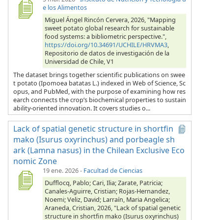
e los Alimentos
Miguel Ángel Rincón Cervera, 2026, "Mapping
sweet potato global research for sustainable
food systems: a bibliometric perspective.",
https://doi.org/10.34691/UCHILE/HRVMA3
,
Repositorio de datos de investigación de la
Universidad de Chile, V1
The dataset brings together scientific publications on swee
t potato (Ipomoea batatas L.) indexed in Web of Science, Sc
opus, and PubMed, with the purpose of examining how res
earch connects the crop’s biochemical properties to sustain
ability-oriented innovation. It covers studies o...
Lack of spatial genetic structure in shortfin
mako (Isurus oxyrinchus) and porbeagle sh
ark (Lamna nasus) in the Chilean Exclusive Eco
nomic Zone
19 ene. 2026
-
Facultad de Ciencias
Dufflocq, Pablo; Cari, Ilia; Zarate, Patricia;
Canales-Aguirre, Cristian; Rojas-Hernandez,
Noemi; Veliz, David; Larraín, Maria Angelica;
Araneda, Cristian, 2026, "Lack of spatial genetic
structure in shortfin mako (Isurus oxyrinchus)