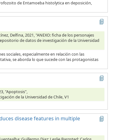
 trofozoito de Entamoeba histolytica en deposición,
ínez, Delfina, 2021, "ANEXO: ficha de los personajes
Repositorio de datos de investigación de la Universidad
s sociales, especialmente en relación con las
tativa, se aborda lo que sucede con las protagonistas
3, "Apoptosis",
tigación de la Universidad de Chile, V1
duces disease features in multiple
Fuentealba; Guillermo Diaz; Leslie Bargsted; Carlos