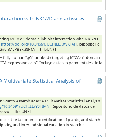
interaction with NKG2D and activates
eting MICA α1 domain inhibits interaction with NKG2D
,
https://doi.org/10.34691/UCHILE/0WXTAH
, Repositorio
bOGn9hMLPBEkI8IF4A== [fileUNF]
 “A fully human IgG1 antibody targeting MICA α1 domain
CA-expressing cells”. Incluye datos experimentales de la
Multivariate Statistical Analysis of
 Starch Assemblages: A Multivariate Statistical Analysis
org/10.34691/UCHILE/Y3TIMN
, Repositorio de datos de
yzevw== [fileUNF]
role in the taxonomic identification of plants, and starch
city, and inter-individual variation in starch p...