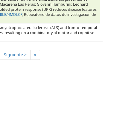
; Macarena Las Heras; Giovanni Tamburini; Leonard
 unfolded protein response (UPR) reduces disease features
CHILE/4MDLCP
, Repositorio de datos de investigación de
Amyotrophic lateral sclerosis (ALS) and fronto-temporal
es, resulting on a combinatory of motor and cognitive
Siguiente >
»