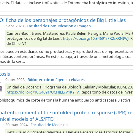
iasis. El dataset incluye trofozoitos de Entamoeba histolytica en intestino,
.
: ficha de los personajes protagónicos de Big Little Lies
5 abr. 2023
-
Facultad de Comunicación e Imagen
Cambra-Badii, Irene; Mastandrea, Paula Belén; Paragis, María Paula; Mart
protagónicos de Big Little Lies",
https://doi.org/10.34691/FK2/XRNIWJ
, 
de Chile, V1
ries pueden estudiarse como productoras y reproductoras de representacione
máticas contemporáneas. En este trabajo, a través de una metodología cuali
as de la seri...
tosis
9 nov. 2023
-
Biblioteca de imágenes celulares
Unidad de Docencia, Programa de Biología Celular y Molecular, ICBM, 202
https://doi.org/10.34691/UCHILE/V1KYFV
, Repositorio de datos de inves
histoquímica de corte de tonsila humana anticuerpo anti caspasa 3 activa
icial enforcement of the unfolded protein response (UPR) re
inical models of ALS/FTD.
30 may. 2024
-
Facultad de Medicina
Hetz, Claudio; Vicente Valenzuela; Daniela Becerra; José Astorga; Matias 