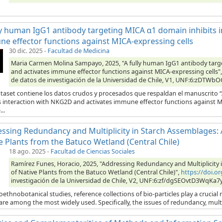
ly human IgG1 antibody targeting MICA α1 domain inhibits 
e effector functions against MICA-expressing cells
30 dic. 2025
-
Facultad de Medicina
Maria Carmen Molina Sampayo, 2025, "A fully human IgG1 antibody targ
and activates immune effector functions against MICA-expressing cells"
de datos de investigación de la Universidad de Chile, V1, UNF:6:zDTW
ataset contiene los datos crudos y procesados que respaldan el manuscrito
s interaction with NKG2D and activates immune effector functions against MI
..
ssing Redundancy and Multiplicity in Starch Assemblages: A 
e Plants from the Batuco Wetland (Central Chile)
18 ago. 2025
-
Facultad de Ciencias Sociales
Ramírez Funes, Horacio, 2025, "Addressing Redundancy and Multiplicity in
of Native Plants from the Batuco Wetland (Central Chile)",
https://doi.
investigación de la Universidad de Chile, V2, UNF:6:zf/dgSEOvtD3WqKa7
oethnobotanical studies, reference collections of bio-particles play a crucial 
are among the most widely used. Specifically, the issues of redundancy, multipli