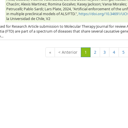
Chacón; Alexis Martinez; Romina Gozalvo; Kasey Jackson; Vania Morales
Petrucelli; Pablo Sardi; Lars Plate, 2024, "Artificial enforcement of the
in multiple preclinical models of ALS/FTD.",
https://doi.org/10.34691/U
la Universidad de Chile, V2
ed for Research Article submission to Molecular Therapy Journal for review 
a (FTD) are part of a spectrum of diseases that share several causative gen
..
(Actual)
«
< Anterior
1
2
3
4
5