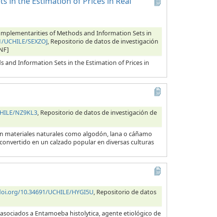
 in the Estimation of Prices in Real
 Complementarities of Methods and Information Sets in
91/UCHILE/SEXZOJ
, Repositorio de datos de investigación
NF]
s and Information Sets in the Estimation of Prices in
CHILE/NZ9KL3
, Repositorio de datos de investigación de
con materiales naturales como algodón, lana o cáñamo
 convertido en un calzado popular en diversas culturas
/doi.org/10.34691/UCHILE/HYGI5U
, Repositorio de datos
 asociados a Entamoeba histolytica, agente etiológico de