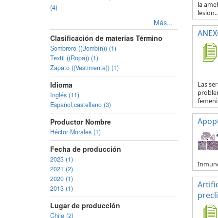
la ameb
(4)
lesion..
Más...
ANEXO
Clasificación de materias Término
Sombrero ((Bombín)) (1)
Textil ((Ropa)) (1)
Zapato ((Vestimenta)) (1)
Idioma
Las se
proble
Inglés (11)
femenin
Español,castellano (3)
Apop
Productor Nombre
Héctor Morales (1)
Fecha de producción
2023 (1)
Inmuno
2021 (2)
2020 (1)
Artif
2013 (1)
precl
Lugar de producción
Chile (2)