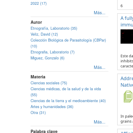
2022 (17)
6
Más...
A ful
Autor
immun
Etnografía, Laboratorio (35)
Veliz, David (12)
Colección Biológica de Parasitología (CBPar)
(10)
Etnografia, Laboratorio (7)
Este d
Miguez, Gonzalo (6)
inhibit
caracte.
Más...
Materia
Addre
Ciencias sociales (75)
Nativ
Ciencias médicas, de la salud y de la vida
(55)
Ciencias de la tierra y el medioambiente (40)
Artes y humanidades (36)
Otra (31)
In pale
Más...
grains 
Palabra clave