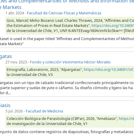
ities and Complementarities of Methods and Information Sets
e Markets
1 abr. 2024
-
Facultad de Ciencias Físicas y Matemáticas
Goic, Marcel; Mirko Bozanic Leal; Charles Thraves, 2024, "Affinities and
the Estimation of Prices in Real Estate Markets",
https://doi.org/10.346
de la Universidad de Chile, V1, UNF:6:4NTEEvag/X6lArimN3o5kw== [fileU
taset is used in the paper titled "Affinities and Complementarities of Method
state Markets"
gatas
27 nov. 2023
-
Fondo y colección Vestimenta Héctor Morales
Etnografía, Laboratorio, 2023, "Alpargatas",
https://doi.org/10.34691/U
la Universidad de Chile, V3
pargatas son un tipo de calzado tradicional confeccionado principalmente 
 parte superior y suelas de yute o cáñamo. Su diseño cómodo y ligero las ha
or d...
iasis
5 jul. 2026
-
Facultad de Medicina
Colección Biológica de Parasitología (CBPar), 2026, "Amebiasis",
https:/
de investigación de la Universidad de Chile, V1
njunto de datos contiene registros de diapositivas, fotografías y metadatos