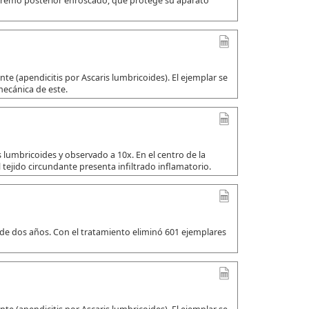
xtremo posterior enroscado, que protege su aparato
e (apendicitis por Ascaris lumbricoides). El ejemplar se
mecánica de este.
 lumbricoides y observado a 10x. En el centro de la
 tejido circundante presenta infiltrado inflamatorio.
 de dos años. Con el tratamiento eliminó 601 ejemplares