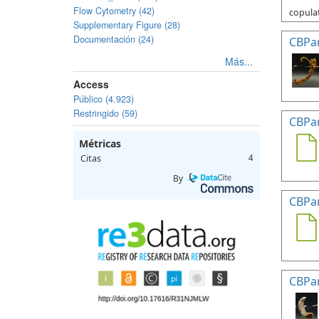
Flow Cytometry (42)
copulat
Supplementary Figure (28)
Documentación (24)
CBPa
Más...
Access
Público (4.923)
Restringido (59)
CBPa
Métricas
Citas
4
By
CBPa
CBPa