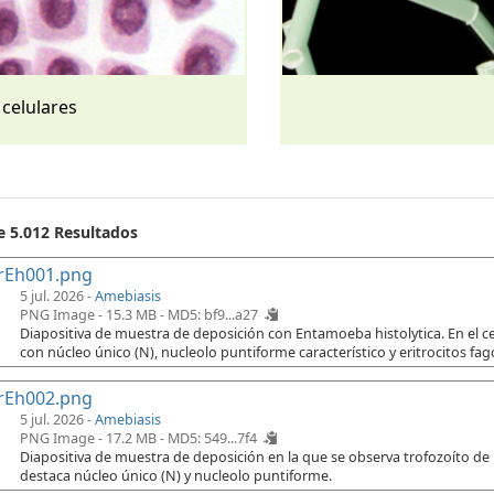
 celulares
e 5.012 Resultados
rEh001.png
5 jul. 2026 -
Amebiasis
PNG Image - 15.3 MB -
MD5: bf9...a27
Diapositiva de muestra de deposición con Entamoeba histolytica. En el cen
con núcleo único (N), nucleolo puntiforme característico y eritrocitos fago
rEh002.png
5 jul. 2026 -
Amebiasis
PNG Image - 17.2 MB -
MD5: 549...7f4
Diapositiva de muestra de deposición en la que se observa trofozoíto de
destaca núcleo único (N) y nucleolo puntiforme.