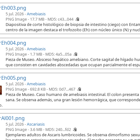
rEh003.png
5 jul. 2026 -
Amebiasis
PNG Image - 17.7 MB -
MD5: c43...044
Diapositiva de corte histológico de biopsia de intestino (ciego) con Ent
centro de la imagen destaca el trofozoíto (Eh) con núcleo único (N) y nuc
rEh004.png
5 jul. 2026 -
Amebiasis
PNG Image - 1.7 MB -
MD5: 4a5...05a
Pieza de Museo. Absceso hepático amebiano. Corte sagital de hígado h
que consisten en cavidades abscedadas que ocupan parcialmente el espac
rEh005.png
5 jul. 2026 -
Amebiasis
PNG Image - 692.8 KB -
MD5: 0d7...467
Pieza de Museo. Caso humano de amebiasis intestinal. El colon presenta
sana. Se observa además, una gran lesión hemorrágica, que corresponde 
o.
rAl001.png
5 jul. 2026 -
Ascariasis
PNG Image - 3.6 MB -
MD5: 240...fd2
Ejemplares adultos de Ascaris lumbricoides. Se observa dimorfismo sex