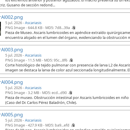
los extremos anterior y posterior aguzados. El macho presenta su un e
riz. Gusano de sección redond...
rAl002.png
5 jul. 2026 -
Ascariasis
PNG Image - 644.8 KB -
MD5: 7d8...39a
Pieza de Museo. Ascaris lumbricoides en apéndice extraído quirúrgicament
encuentra alojado en el lumen del órgano, evidenciando la obstrucción 
rAl003.png
5 jul. 2026 -
Ascariasis
PNG Image - 11.5 MB -
MD5: 95c...8f6
Corte histológico de tejido pulmonar con presencia de larva L2 de Ascaris
imagen se destaca la larva de color azul seccionada longitudinalmente. El
rAl004.png
5 jul. 2026 -
Ascariasis
PNG Image - 3.2 MB -
MD5: ecd...d90
Pieza de museo. Obstrucción intestinal por Ascaris lumbricoides en niño
(Caso del Dr. Carlos Pérez Baladrón, Chile).
rAl005.png
5 jul. 2026 -
Ascariasis
PNG Image - 427.9 KB -
MD5: ba9...efd