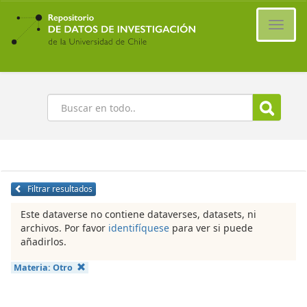
Ir
al
Cambi
contenido
naveg
principal
Buscar
Filtrar resultados
Este dataverse no contiene dataverses, datasets, ni
archivos. Por favor
identifíquese
para ver si puede
añadirlos.
Materia:
Otro