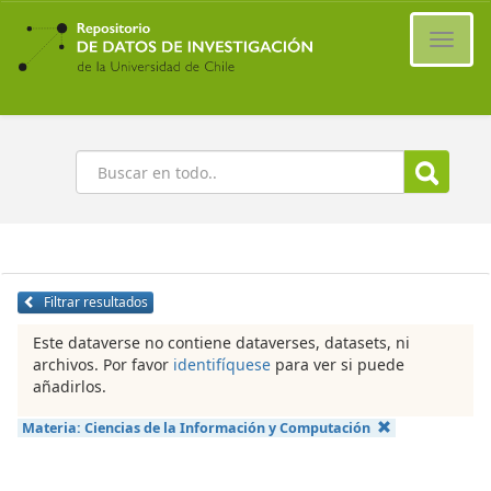
Ir
al
Cambi
contenido
naveg
principal
Buscar
Filtrar resultados
Este dataverse no contiene dataverses, datasets, ni
archivos. Por favor
identifíquese
para ver si puede
añadirlos.
Materia:
Ciencias de la Información y Computación