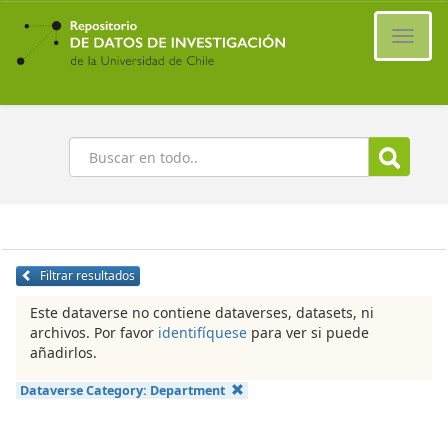
Ir
al
Cambi
contenido
naveg
principal
Buscar
Filtrar resultados
Este dataverse no contiene dataverses, datasets, ni
archivos. Por favor
identifíquese
para ver si puede
añadirlos.
Dataverse Category:
Department