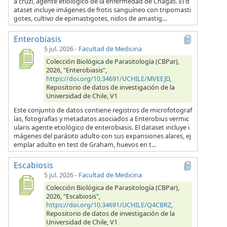
a cruzi, agente etiológico de la enfermedad de Chagas. El d
ataset incluye imágenes de frotis sanguíneo con tripomasti
gotes, cultivo de epimastigotes, nidos de amastig...
Enterobiasis
5 jul. 2026
-
Facultad de Medicina
Colección Biológica de Parasitología (CBPar),
2026, "Enterobiasis",
https://doi.org/10.34691/UCHILE/MVEEJD
,
Repositorio de datos de investigación de la
Universidad de Chile, V1
Este conjunto de datos contiene registros de microfotograf
ías, fotografías y metadatos asociados a Enterobius vermic
ularis agente etiológico de enterobiasis. El dataset incluye i
mágenes del parásito adulto con sus expansiones alares, ej
emplar adulto en test de Graham, huevos en t...
Escabiosis
5 jul. 2026
-
Facultad de Medicina
Colección Biológica de Parasitología (CBPar),
2026, "Escabiosis",
https://doi.org/10.34691/UCHILE/Q4CBRZ
,
Repositorio de datos de investigación de la
Universidad de Chile, V1