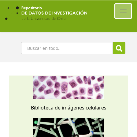
Ir
al
Cambi
contenido
naveg
principal
Buscar
Biblioteca de imágenes celulares