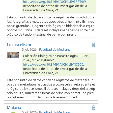
https://doi.org/10.34691/UCHILE/GPPT9W
,
Repositorio de datos de investigación de la
Universidad de Chile, V1
Este conjunto de datos contiene registros de microfotograf
ías, fotografías y metadatos asociados al helminto Echinoc
occus granulosus, agente etiológico de hidatidosis o equin
ococosis quística. El dataset incluye imágenes de corte hist
ológico de tejido intestinal de perro con pres...
Loxoscelismo
5 jul. 2026
-
Facultad de Medicina
Colección Biológica de Parasitología (CBPar),
2026, "Loxoscelismo",
https://doi.org/10.34691/UCHILE/YJC9C6
,
Repositorio de datos de investigación de la
Universidad de Chile, V1
Este conjunto de datos contiene registros de material audi
ovisual y metadatos asociados a Loxosceles laeta agente et
iológico de loxocelismo. El dataset incluye videos del artróp
odo adulto, muestras clínicas de orina con hematuria y lesi
ón cutánea por mordedura de la araña. Proced...
Malaria
5 jul. 2026
-
Facultad de Medicina