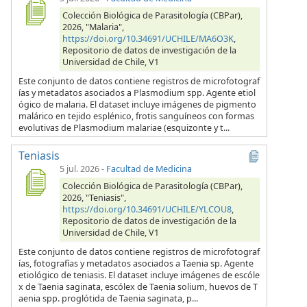
Colección Biológica de Parasitología (CBPar),
2026, "Malaria",
https://doi.org/10.34691/UCHILE/MA6O3K
,
Repositorio de datos de investigación de la
Universidad de Chile, V1
Este conjunto de datos contiene registros de microfotograf
ías y metadatos asociados a Plasmodium spp. Agente etiol
ógico de malaria. El dataset incluye imágenes de pigmento
malárico en tejido esplénico, frotis sanguíneos con formas
evolutivas de Plasmodium malariae (esquizonte y t...
Teniasis
5 jul. 2026
-
Facultad de Medicina
Colección Biológica de Parasitología (CBPar),
2026, "Teniasis",
https://doi.org/10.34691/UCHILE/YLCOU8
,
Repositorio de datos de investigación de la
Universidad de Chile, V1
Este conjunto de datos contiene registros de microfotograf
ías, fotografías y metadatos asociados a Taenia sp. Agente
etiológico de teniasis. El dataset incluye imágenes de escóle
x de Taenia saginata, escólex de Taenia solium, huevos de T
aenia spp. proglótida de Taenia saginata, p...