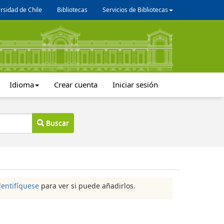
rsidad de Chile
Bibliotecas
Servicios de Bibliotecas
Idioma
Crear cuenta
Iniciar sesión
Buscar
dentifíquese
para ver si puede añadirlos.