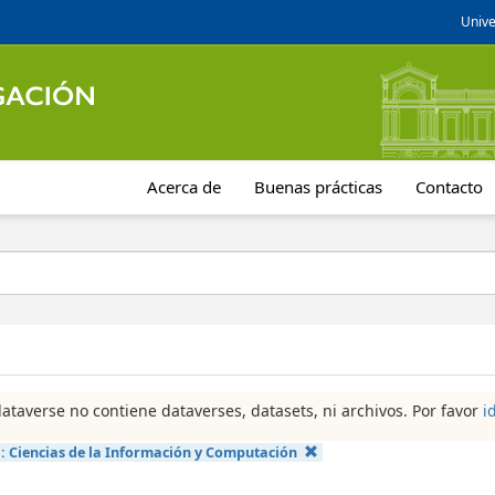
Unive
Acerca de
Buenas prácticas
Contacto
dataverse no contiene dataverses, datasets, ni archivos. Por favor
i
a:
Ciencias de la Información y Computación