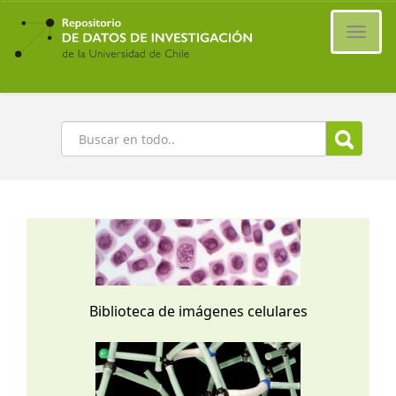
Ir
al
Cambi
contenido
naveg
principal
Buscar
Biblioteca de imágenes celulares