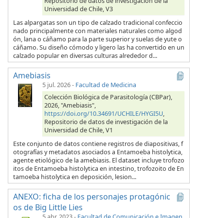
Repositorio de datos de investigación de la
Universidad de Chile, V3
Las alpargatas son un tipo de calzado tradicional confeccio
nado principalmente con materiales naturales como algod
ón, lana o cáñamo para la parte superior y suelas de yute o
cáñamo. Su diseño cómodo y ligero las ha convertido en un
calzado popular en diversas culturas alrededor d...
Amebiasis
5 jul. 2026
-
Facultad de Medicina
Colección Biológica de Parasitología (CBPar),
2026, "Amebiasis",
https://doi.org/10.34691/UCHILE/HYGI5U
,
Repositorio de datos de investigación de la
Universidad de Chile, V1
Este conjunto de datos contiene registros de diapositivas, f
otografías y metadatos asociados a Entamoeba histolytica,
agente etiológico de la amebiasis. El dataset incluye trofozo
itos de Entamoeba histolytica en intestino, trofozoito de En
tamoeba histolytica en deposición, lesion...
ANEXO: ficha de los personajes protagónic
os de Big Little Lies
5 abr. 2023
-
Facultad de Comunicación e Imagen