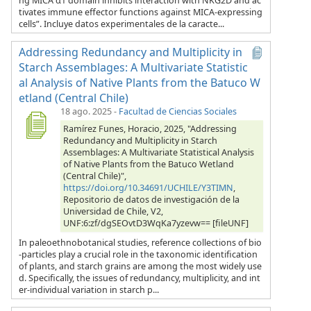
ng MICA α1 domain inhibits interaction with NKG2D and ac
tivates immune effector functions against MICA-expressing
cells”. Incluye datos experimentales de la caracte...
Addressing Redundancy and Multiplicity in
Starch Assemblages: A Multivariate Statistic
al Analysis of Native Plants from the Batuco W
etland (Central Chile)
18 ago. 2025
-
Facultad de Ciencias Sociales
Ramírez Funes, Horacio, 2025, "Addressing
Redundancy and Multiplicity in Starch
Assemblages: A Multivariate Statistical Analysis
of Native Plants from the Batuco Wetland
(Central Chile)",
https://doi.org/10.34691/UCHILE/Y3TIMN
,
Repositorio de datos de investigación de la
Universidad de Chile, V2,
UNF:6:zf/dgSEOvtD3WqKa7yzevw== [fileUNF]
In paleoethnobotanical studies, reference collections of bio
-particles play a crucial role in the taxonomic identification
of plants, and starch grains are among the most widely use
d. Specifically, the issues of redundancy, multiplicity, and int
er-individual variation in starch p...