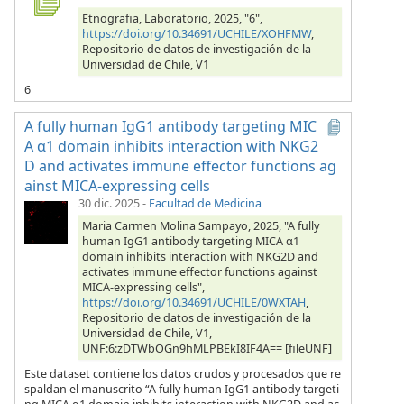
Etnografia, Laboratorio, 2025, "6",
https://doi.org/10.34691/UCHILE/XOHFMW
,
Repositorio de datos de investigación de la
Universidad de Chile, V1
6
A fully human IgG1 antibody targeting MIC
A α1 domain inhibits interaction with NKG2
D and activates immune effector functions ag
ainst MICA-expressing cells
30 dic. 2025
-
Facultad de Medicina
Maria Carmen Molina Sampayo, 2025, "A fully
human IgG1 antibody targeting MICA α1
domain inhibits interaction with NKG2D and
activates immune effector functions against
MICA-expressing cells",
https://doi.org/10.34691/UCHILE/0WXTAH
,
Repositorio de datos de investigación de la
Universidad de Chile, V1,
UNF:6:zDTWbOGn9hMLPBEkI8IF4A== [fileUNF]
Este dataset contiene los datos crudos y procesados que re
spaldan el manuscrito “A fully human IgG1 antibody targeti