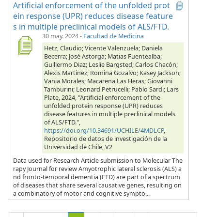
Artificial enforcement of the unfolded prot
ein response (UPR) reduces disease feature
s in multiple preclinical models of ALS/FTD.
30 may. 2024
-
Facultad de Medicina
Hetz, Claudio; Vicente Valenzuela; Daniela
Becerra; José Astorga; Matias Fuentealba;
Guillermo Diaz; Leslie Bargsted; Carlos Chacón;
Alexis Martinez; Romina Gozalvo; Kasey Jackson;
Vania Morales; Macarena Las Heras; Giovanni
Tamburini; Leonard Petrucelli; Pablo Sardi; Lars
Plate, 2024, "Artificial enforcement of the
unfolded protein response (UPR) reduces
disease features in multiple preclinical models
of ALS/FTD.",
https://doi.org/10.34691/UCHILE/4MDLCP
,
Repositorio de datos de investigación de la
Universidad de Chile, V2
Data used for Research Article submission to Molecular The
rapy Journal for review Amyotrophic lateral sclerosis (ALS) a
nd fronto-temporal dementia (FTD) are part of a spectrum
of diseases that share several causative genes, resulting on
a combinatory of motor and cognitive sympto...