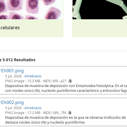
 celulares
e 5.012 Resultados
rEh001.png
5 jul. 2026 -
Amebiasis
PNG Image - 15.3 MB -
MD5: bf9...a27
Diapositiva de muestra de deposición con Entamoeba histolytica. En el cen
con núcleo único (N), nucleolo puntiforme característico y eritrocitos fago
rEh002.png
5 jul. 2026 -
Amebiasis
PNG Image - 17.2 MB -
MD5: 549...7f4
Diapositiva de muestra de deposición en la que se observa trofozoíto de
destaca núcleo único (N) y nucleolo puntiforme.