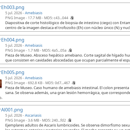
rEh003.png
5 jul. 2026 -
Amebiasis
PNG Image - 17.7 MB -
MD5: c43...044
Diapositiva de corte histológico de biopsia de intestino (ciego) con Ent
centro de la imagen destaca el trofozoíto (Eh) con núcleo único (N) y nuc
rEh004.png
5 jul. 2026 -
Amebiasis
PNG Image - 1.7 MB -
MD5: 4a5...05a
Pieza de Museo. Absceso hepático amebiano. Corte sagital de hígado h
que consisten en cavidades abscedadas que ocupan parcialmente el espac
rEh005.png
5 jul. 2026 -
Amebiasis
PNG Image - 692.8 KB -
MD5: 0d7...467
Pieza de Museo. Caso humano de amebiasis intestinal. El colon presenta
sana. Se observa además, una gran lesión hemorrágica, que corresponde 
o.
rAl001.png
5 jul. 2026 -
Ascariasis
PNG Image - 3.6 MB -
MD5: 240...fd2
Ejemplares adultos de Ascaris lumbricoides. Se observa dimorfismo sex