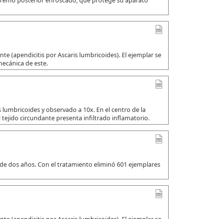
xtremo posterior enroscado, que protege su aparato
e (apendicitis por Ascaris lumbricoides). El ejemplar se
mecánica de este.
 lumbricoides y observado a 10x. En el centro de la
 tejido circundante presenta infiltrado inflamatorio.
 de dos años. Con el tratamiento eliminó 601 ejemplares