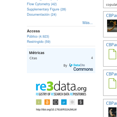
Flow Cytometry (42)
copulat
Supplementary Figure (28)
Documentación (24)
CBPa
Más...
Access
Público (4.923)
Restringido (59)
CBPa
Métricas
Citas
4
By
CBPa
CBPa