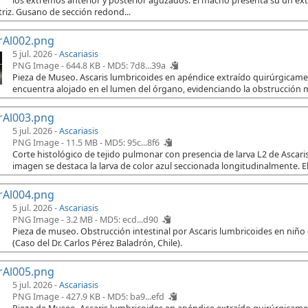
los extremos anterior y posterior aguzados. El macho presenta su un e
riz. Gusano de sección redond...
rAl002.png
5 jul. 2026 -
Ascariasis
PNG Image - 644.8 KB -
MD5: 7d8...39a
Pieza de Museo. Ascaris lumbricoides en apéndice extraído quirúrgicament
encuentra alojado en el lumen del órgano, evidenciando la obstrucción 
rAl003.png
5 jul. 2026 -
Ascariasis
PNG Image - 11.5 MB -
MD5: 95c...8f6
Corte histológico de tejido pulmonar con presencia de larva L2 de Ascaris
imagen se destaca la larva de color azul seccionada longitudinalmente. El
rAl004.png
5 jul. 2026 -
Ascariasis
PNG Image - 3.2 MB -
MD5: ecd...d90
Pieza de museo. Obstrucción intestinal por Ascaris lumbricoides en niño
(Caso del Dr. Carlos Pérez Baladrón, Chile).
rAl005.png
5 jul. 2026 -
Ascariasis
PNG Image - 427.9 KB -
MD5: ba9...efd